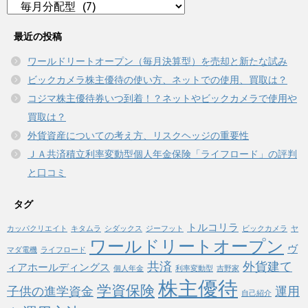
カ
テ
ゴ
最近の投稿
リ
ワールドリートオープン（毎月決算型）を売却と新たな試み
ー
ビックカメラ株主優待の使い方、ネットでの使用、買取は？
コジマ株主優待券いつ到着！？ネットやビックカメラで使用や
買取は？
外貨資産についての考え方、リスクヘッジの重要性
ＪＡ共済積立利率変動型個人年金保険「ライフロード」の評判
と口コミ
タグ
トルコリラ
カッパクリエイト
キタムラ
シダックス
ジーフット
ビックカメラ
ヤ
ワールドリートオープン
ヴ
マダ電機
ライフロード
共済
外貨建て
ィアホールディングス
個人年金
利率変動型
吉野家
株主優待
学資保険
子供の進学資金
運用
自己紹介