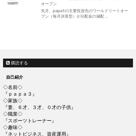
オープン
先月、papa3の主要投資先のワールドリートオー
プン（毎月決算型）が分配金の減配 ...
購読する
自己紹介
◇名前◇
『ｐａｐａ３』
◇家族◇
『妻、６才、３才、０才の子供』
◇職業◇
『スポーツトレーナー』
◇趣味◇
『ネットビジネス、資産運用』