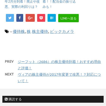
年2月分到着！廃止や改
着！！配当金の振り込
悪、実際の利回りは？
みも！
B!
LINEへ送る
-
優待株
,
株
株主優待
,
ビックカメラ
PREV
ジーフット（2686）の株主優待到着！おすすめ理由
と評価！
NEXT
ヴィアの株主優待が2017年変更で改悪！？対応につ
いて！
購読する