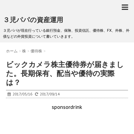
３児パパの資産運用
３児パパが現在行っている銀行預金、保険、投資信託、優待株、FX、外株、外
債などの外貨投資について書いていきます。
ホーム
>
株
>
優待株
>
ビックカメラ株主優待券が届きまし
た。長期保有、配当や優待の実際
は？
2017/05/16
2017/09/14
sponsordrink