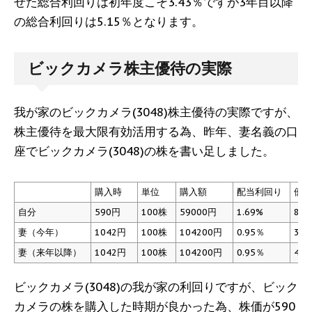
せた総合利回りは初年度こそ3.43％ですが3年目以降
の総合利回りは5.15％となります。
ビックカメラ株主優待の実際
我が家のビックカメラ(3048)株主優待の実際ですが、
株主優待を最大限有効活用する為、昨年、妻名義の口
座でビックカメラ(3048)の株を書い足しました。
購入時
単位
購入額
配当利回り
優待
自分
590円
100株
59000円
1.69%
8.4
妻（今年）
1042円
100株
104200円
0.95％
3.8
妻（来年以降）
1042円
100株
104200円
0.95％
4.7
ビックカメラ(3048)の我が家の利回りですが、ビック
カメラの株を購入した時期が良かった為、株価が590